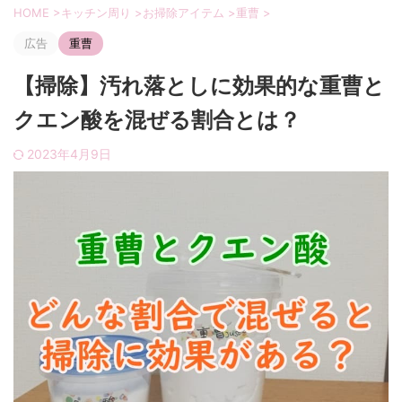
HOME
>
キッチン周り
>
お掃除アイテム
>
重曹
>
広告
重曹
【掃除】汚れ落としに効果的な重曹と
クエン酸を混ぜる割合とは？
2023年4月9日