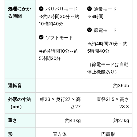
処理にかか
パリパリモード
通常モード
る時間
⇒約7時間30分～約
⇒9時間
10時間40分
節電モード
ソフトモード
⇒約4時間20分～約
⇒約4時間10分～約
5時間40分
5時間20分
（節電モードは自動
停止機能あり）
運転音
約36db
外形の寸法
幅23 × 奥行27 × 高
直径21.5 × 高さ
（cm）
さ27
28.3
重さ
約4.1kg
約2.1kg
形
直方体
円筒形