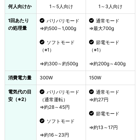
何人向けか
1～5人向け
1～3人向け
1回あたり
パリパリモード
通常モード
の処理量
⇒約500～1,000g
⇒最大700g
ソフトモード
節電モード
（※1）
（※1）
⇒約300～約500g
⇒約200g～400g
消費電力量
300W
150W
電気代の目
パリパリモード
通常モード
安（※2）
（通常運転）
⇒約27円
⇒約28～45円
節電モード
ソフトモード
⇒約13～17円
⇒約16～23円